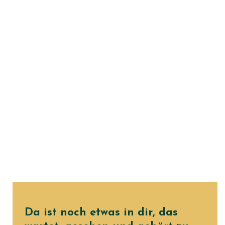
Warm. Nahbar. Lebendig.
Erdend. Tief
Heart’s Child Coaching
Halle
Da ist noch etwas in dir, das