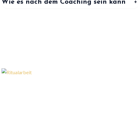
Wie es nach dem Coaching sein kann
+
Wenn du gerade noch
unsicher bist….
… möchte ich dir dennoch gerne einen ersten,