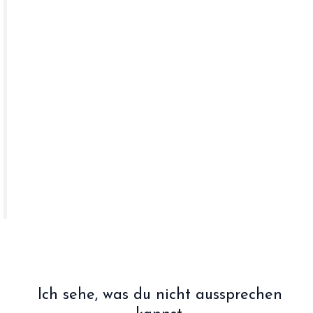
„Ich habe mich mit Teresa sicher und gut begleitet
gefühlt. Mit ihrer ruhigen, achtsamen und
einfühlsamen Art schafft sie einen Raum, in dem es
leichtfällt, sich zu öffnen und authentisch zu zeigen.”
C.M.
Ich sehe, was du nicht aussprechen