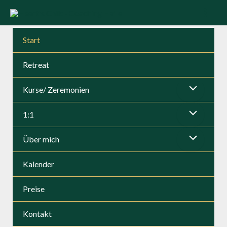
Zum
Inhalt
Mai
springen
Start
Men
Retreat
Kurse/ Zeremonien
Menü
1:1
umschalten
Menü
Über mich
umschalten
Menü
Kalender
umschalten
Preise
Kontakt