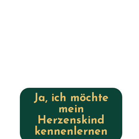
kleinen Schritt in Form eines
Geschenkes
mitgeben. Bevor du dich für ein Gespräch
entscheidest, darfst du mich erst einmal in Ruhe
kennenlernen.
Ich schenke dir eine geführte Meditation, in der
du dein Herzenskind triffst: den Teil von dir, der
schon immer wusste, wer du wirklich bist.
Ja, ich möchte
mein
Herzenskind
kennenlernen