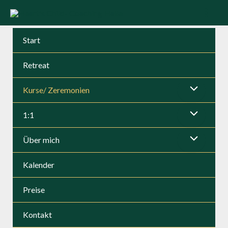
Zum
Inhalt
Mai
springen
Start
Men
Retreat
Kurse/ Zeremonien
Menü
1:1
umschalten
Menü
Über mich
umschalten
Menü
Kalender
umschalten
Preise
Kontakt