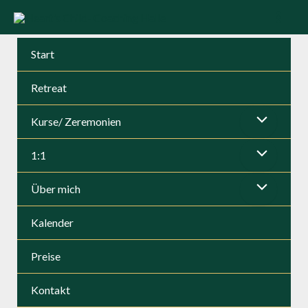
Zum
Inhalt
Mai
springen
Start
Men
Retreat
Kurse/ Zeremonien
Menü
1:1
umschalten
Menü
Über mich
umschalten
Menü
Kalender
umschalten
Preise
Kontakt