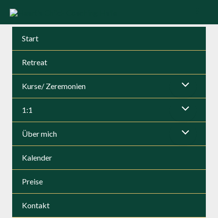
Zum
Inhalt
Mai
springen
Start
Men
Retreat
Kurse/ Zeremonien
Menü
1:1
umschalten
Menü
Über mich
umschalten
Menü
Kalender
umschalten
Preise
Kontakt