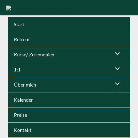
Zum
Inhalt
Mai
springen
Start
Men
Retreat
Kurse/ Zeremonien
Menü
1:1
umschalten
Menü
Über mich
umschalten
Menü
Kalender
umschalten
Preise
Kontakt