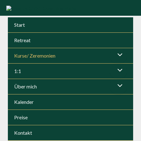
Zum
Inhalt
Mai
springen
Start
Men
Retreat
Kurse/ Zeremonien
Menü
1:1
umschalten
Menü
Über mich
umschalten
Menü
Kalender
umschalten
Preise
Kontakt