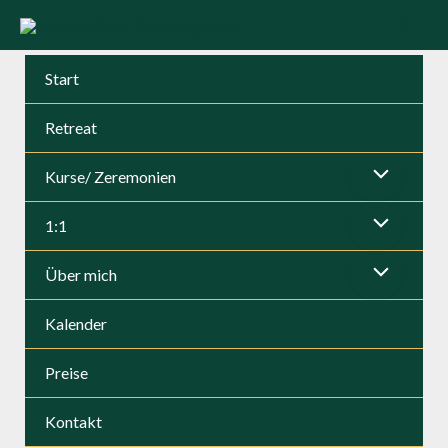
Zum
Inhalt
Mai
springen
Start
Men
Retreat
Kurse/ Zeremonien
Menü
1:1
umschalten
Menü
Über mich
umschalten
Menü
Kalender
umschalten
Preise
Kontakt