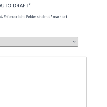
r „AUTO-DRAFT“
t.
Erforderliche Felder sind mit
*
markiert